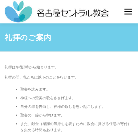
Skip
to
Menu
content
HOME
教会について
礼拝について
礼拝のご案内
ミニストリー
アクセス
カレンダー
礼拝は午後2時から始まります。
礼拝の間、私たちは以下のことを行います。
聖書を読みます。
神様への賛美の歌をささげます。
自分の罪を告白し、神様の赦しを思い起こします。
聖書の一節から学びます。
また、献金（感謝の気持ちを表すために教会に捧げる任意の寄付）
を集める時間もあります。